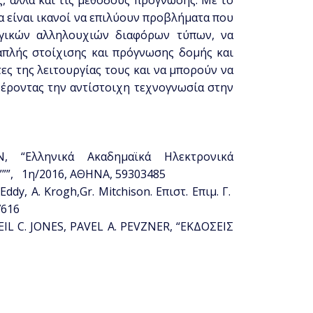
ς, αλλά και τις μεθόδους πρόγνωσης. Με το
α είναι ικανοί να επιλύουν προβλήματα που
ογικών αλληλουχιών διαφόρων τύπων, να
απλής στοίχισης και πρόγνωσης δομής και
ες της λειτουργίας τους και να μπορούν να
έροντας την αντίστοιχη τεχνογνωσία στην
 “Ελληνικά Ακαδημαϊκά Ηλεκτρονικά
”””, 1η/2016, ΑΘΗΝΑ, 59303485
ddy, A. Krogh,Gr. Mitchison. Επιστ. Επιμ. Γ.
7616
IL C. JONES, PAVEL A. PEVZNER, “ΕΚΔΟΣΕΙΣ