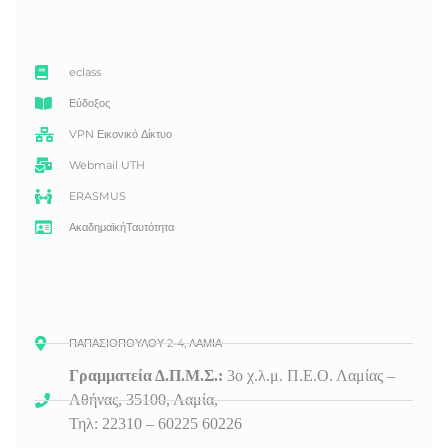
eclass
Εύδοξος
VPN Εικονικό Δίκτυο
Webmail UTH
ERASMUS
ΑκαδημαϊκήΤαυτότητα
ΠΑΠΑΣΙΟΠΟΥΛΟΥ 2-4, ΛΑΜΙΑ
Γραμματεία Δ.Π.Μ.Σ.:
3ο
χ.λ.μ. Π.Ε.Ο. Λαμίας –
Αθήνας, 35100, Λαμία,
Τηλ: 22310 – 60225 60226