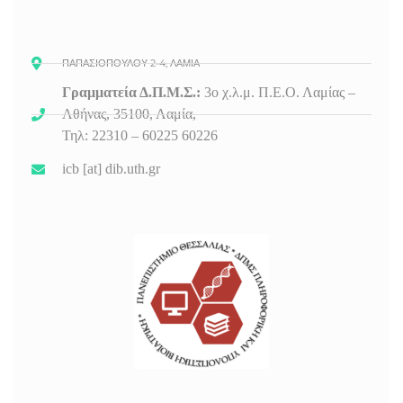
ΠΑΠΑΣΙΟΠΟΥΛΟΥ 2-4, ΛΑΜΙΑ
Γραμματεία Δ.Π.Μ.Σ.:
3ο
χ.λ.μ. Π.Ε.Ο. Λαμίας –
Αθήνας, 35100, Λαμία,
Τηλ: 22310 – 60225 60226
icb [at] dib.uth.gr