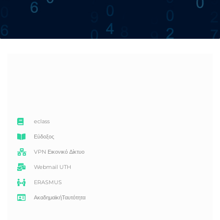
eclass
Εύδοξος
VPN Εικονικό Δίκτυο
Webmail UTH
ERASMUS
ΑκαδημαϊκήΤαυτότητα