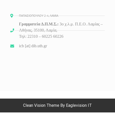
ΠΑΠΑΣΙΟΠΟΥΛΟΥ 2-4, ΛΑΜΙΑ
Γραμματεία Δ.Π.Μ.Σ.:
3ο
χ.λ.μ. Π.Ε.Ο. Λαμίας –
Αθήνας, 35100, Λαμία,
Τηλ: 22310 – 60225 60226
icb [at] dib.uth.gr
Clean Vision
Theme By
Eaglevision IT