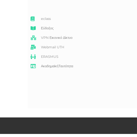
eclass
Εύδοξος
VPN Εικονικό Δίκτυο
Webmail UTH
ERASMUS
ΑκαδημαϊκήΤαυτότητα